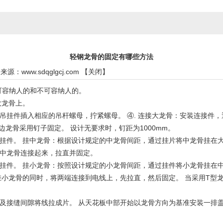
轻钢龙骨的固定有哪些方法
0 来源：
www.sdqglgcj.com
【
关闭
】
容纳人的和不可容纳人的。
大龙骨上。
件插入相应的吊杆螺母，拧紧螺母。 ④. 连接大龙骨：安装连接件，
边龙骨采用钉子固定。 设计无要求时，钉距为1000mm。
 挂中龙骨：根据设计规定的中龙骨间距，通过挂片将中龙骨挂在大龙骨上
中龙骨连接起来，拉直并固定。
 挂小龙骨：按照设计规定的小龙骨间距，通过挂件将小龙骨挂在中龙骨上
挂小龙骨的同时，将两端连接到电线上，先拉直，然后固定。 当采用T型
接缝间隙将线拉成片。 从天花板中部开始以龙骨方向为基准安装一排盖