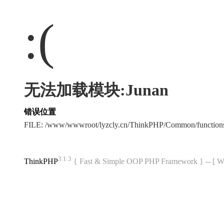
:(
无法加载模块:Junan
错误位置
FILE: /www/wwwroot/lyzcly.cn/ThinkPHP/Common/functio
3.1.3
ThinkPHP
{ Fast & Simple OOP PHP Framework } -- 